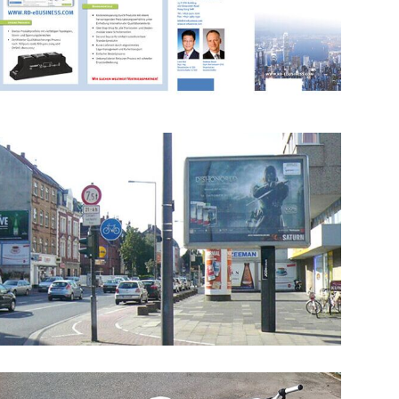
Design
Programmierung
PR
Messestand-Design
Dishonored Kampagne
für Cowana GmbH
Bethesda
Werbekampagne
Konzeptarbeit
Design
Programmierung
Gaming
Kooperationen