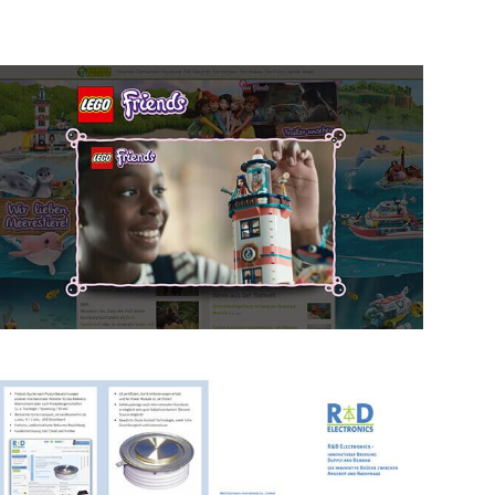
Lego Friends Online-Kampagne
für Werkmeister & Company GmbH
Lego
Werbekampagne
Konzeptarbeit
Programmierung
Gaming
Filmschnitt
R+D Kampagne
R+D Electronics
Werbekampagne
Online-Shop
Konzeptarbeit