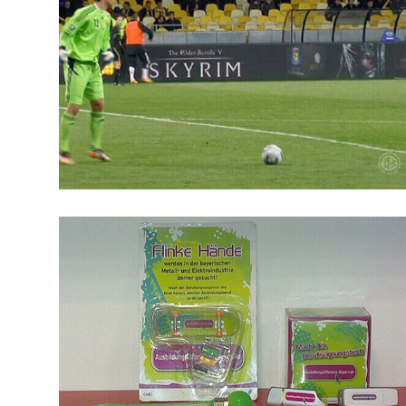
Skyrim Kampagne
für Cowana GmbH
Bethesda
Werbekampagne
Konzeptarbeit
Design
Programmierung
Gaming
Promotion
Ausbildungsoffensive-Bayern
Kampagne
für FACTS GmbH
bayme/ vbm - die bayerischen Metall-und
Elektro-Arbeitgeber
Werbekampagne
Konzeptarbeit
Design
PR
Messestand-Design