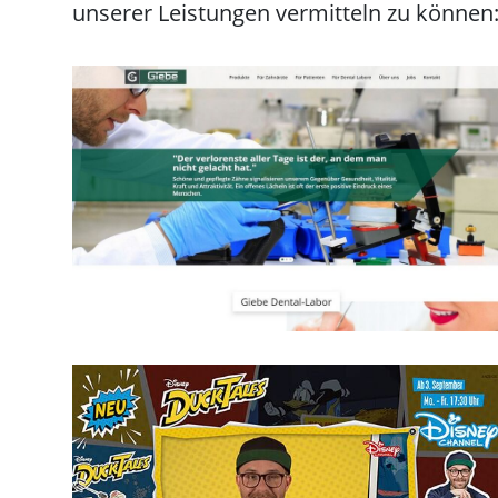
unserer Leistungen vermitteln zu können
Giebe Dental-Labor Kampagne
Giebe Dental-Labor GmbH
Werbekampagne
Konzeptarbeit
Design
Programmierung
CMS
Kooperationen
Disney Channel Online-Kampagne
für Werkmeister & Company GmbH /
AdCowa GmbH
Disney