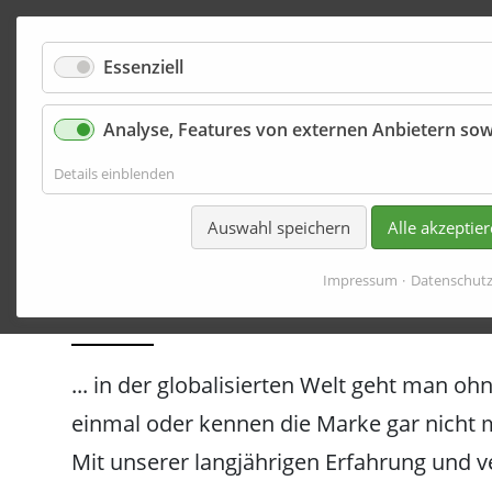
Essenziell
Analyse, Features von externen Anbietern sow
Marketing 
für
Details einblenden
Analyse,
Features
Auswahl speichern
Alle akzeptie
von
Die Aussage "Wenn das Prod
externen
Anbietern
Impressum
Datenschut
nicht mehr...
sowie
Basisfunktionen
der
Website
... in der globalisierten Welt geht man o
einmal oder kennen die Marke gar nicht 
Mit unserer langjährigen Erfahrung und v