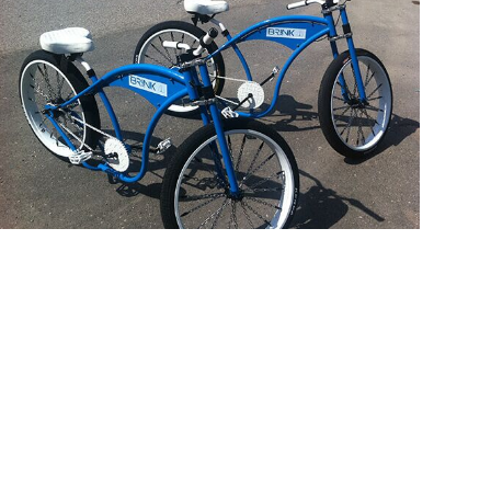
Brink Kampagne
für Cowana GmbH
Bethesda
Werbekampagne
Konzeptarbeit
Design
Programmierung
Gaming
Kooperationen