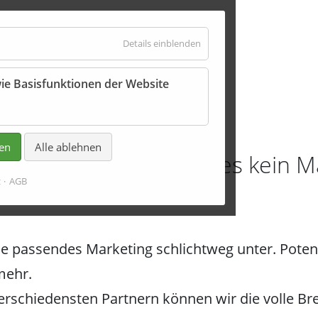
für
Details einblenden
Essenziell
ie Basisfunktionen der Website
Kampagnen
ren
Alle ablehnen
ukt gut ist, braucht es kein Ma
z
AGB
hne passendes Marketing schlichtweg unter. Poten
mehr.
erschiedensten Partnern können wir die volle Br