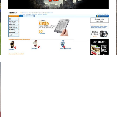
Rage Kampagne
für Cowana GmbH
Bethesda
Werbekampagne
Konzeptarbeit
Design
Programmierung
Gaming
Kooperationen