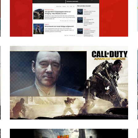
Werbekampagne
Konzeptarbeit
Programmierung
Gaming
Filmschnitt
Call of Duty Kampagne
für Werkmeister & Company GmbH
Activision
Werbekampagne
Konzeptarbeit
Design
Programmierung
Gaming
Kooperationen