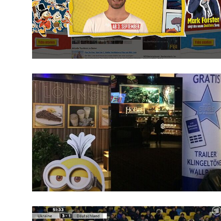
Werbekampagne
Programmierung
Kino & TV
Filmschnitt
Hobbit DOOH Kampagne
für Werkmeister & Company GmbH
Warner Bros
Werbekampagne
Konzeptarbeit
Design
Kooperationen