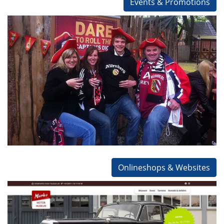
Events & Promotions
Promotions
Diageo / Jägermeister / Coke / PSD Bank u.a.
Konzeptarbeit
Eventmanagement
Kooperationen
Promotion
Onlineshops & Websites