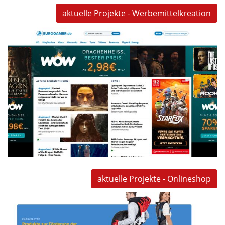
aktuelle Projekte - Werbemittelkreation
WOW Trade
WOW Trade
teilresponsive Sitebranding mit Video und Animationen
für Werkmeister & Company Portale
Werbekampagne
Programmierung
TV-Streaming
aktuelle Projekte - Onlineshop