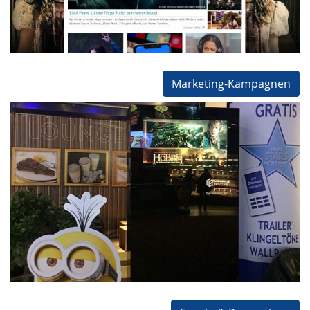
Werbekampagne
Konzeptarbeit
Programmierung
Gaming
Filmschnitt
Marketing-Kampagnen
Hobbit DOOH Kampagne
für Werkmeister & Company GmbH
Warner Bros
Werbekampagne
Konzeptarbeit
Design
Kooperationen