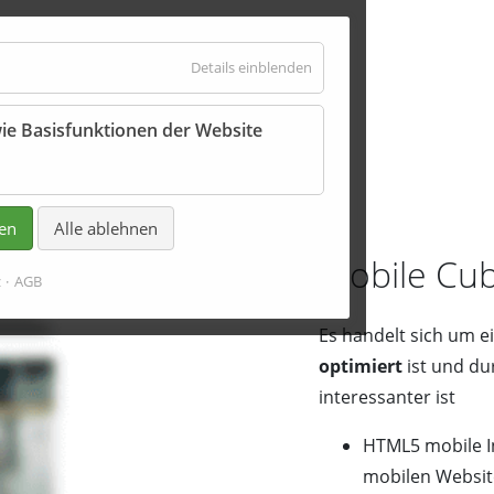
für
Details einblenden
Essenziell
ie Basisfunktionen der Website
kreation
ren
Alle ablehnen
mobile Cu
z
AGB
Es handelt sich um e
optimiert
ist und du
interessanter ist
HTML5 mobile In
mobilen Websit