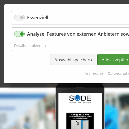
Essenziell
Analyse, Features von externen Anbietern sow
Werbemittel
für
Details einblenden
Analyse,
Features
Auswahl speichern
Alle akzeptie
von
externen
Anbietern
Impressum
Datenschut
sowie
Basisfunktionen
der
Website